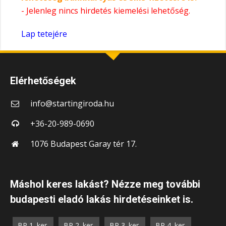
- Jelenleg nincs hirdetés kiemelési lehetőség.
Lap tetejére
Elérhetőségek
info@startingiroda.hu
+36-20-989-0690
1076 Budapest Garay tér 17.
Máshol keres lakást? Nézze meg további
budapesti eladó lakás hirdetéseinket is.
BP 1. ker.
BP 2. ker.
BP 3. ker.
BP 4. ker.