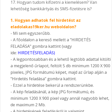
17. Hogyan tudom kifizetni a kiemelésem? Van
lehetőség bankkártyás és SMS-fizetésre is?
1. Hogyan adhatok fel hirdetést az
eladolakas19ker.hu weboldalon?
- Mi sem egyszerűbb.
- A főoldalon a kereső mellett a "HIRDETÉS
FELADÁSA" gombra kattint (vagy
ide:
HIRDETÉSFELADÁS
)
- A legpontosabban és a lehető legtöbb adattal kitölti
a megjelenő űrlapot, feltölt 5 db minimum 1200 X 900
pixeles, JPG formátumú képet, majd az űrlap alján a
"Hirdetés feladása" gombra kattint.
- Ezzel a hirdetése bekerül a rendszerünkbe.
- A kép feladásánál, a kép JPG formátumú, és
minimum 1200 X 900 pixel vagy annál nagyobb lehet,
de maximum 2 Mb.
- A hirdetésének feladásáról is valamint