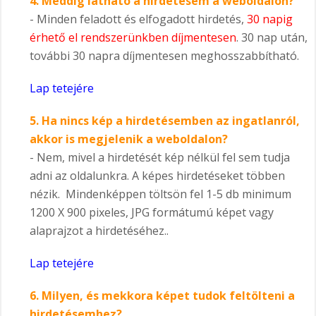
4.
Meddig látható a hirdetésem a weboldalon?
- Minden feladott és elfogadott hirdetés,
30 napig
érhető el rendszerünkben díjmentesen
. 30 nap után,
további 30 napra díjmentesen meghosszabbítható.
Lap tetejére
5.
Ha nincs kép a hirdetésemben az ingatlanról,
akkor is megjelenik a weboldalon?
- Nem, mivel a hirdetését kép nélkül fel sem tudja
adni az oldalunkra. A képes hirdetéseket többen
nézik. Mindenképpen töltsön fel 1-5 db minimum
1200 X 900 pixeles, JPG formátumú képet vagy
alaprajzot a hirdetéséhez..
Lap tetejére
6.
Milyen, és mekkora képet tudok feltölteni a
hirdetésemhez?