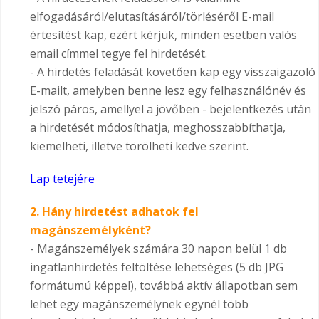
elfogadásáról/elutasításáról/törléséről E-mail
értesítést kap, ezért kérjük, minden esetben valós
email címmel tegye fel hirdetését.
- A hirdetés feladását követően kap egy visszaigazoló
E-mailt, amelyben benne lesz egy felhasználónév és
jelszó páros, amellyel a jövőben - bejelentkezés után
a hirdetését módosíthatja, meghosszabbíthatja,
kiemelheti, illetve törölheti kedve szerint.
Lap tetejére
2.
Hány hirdetést adhatok fel
magánszemélyként?
- Magánszemélyek számára 30 napon belül 1 db
ingatlanhirdetés feltöltése lehetséges (5 db JPG
formátumú képpel), továbbá aktív állapotban sem
lehet egy magánszemélynek egynél több