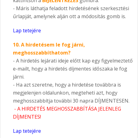
kattintson a
BEJELENTKEZÉS
gombra.
- Máris láthatja feladott hirdetésének szerkesztési
űrlapját, amelynek alján ott a módosítás gomb is.
Lap tetejére
10.
A hirdetésem le fog járni,
meghosszabbíthatom?
- A hirdetés lejárati ideje előtt kap egy figyelmeztető
e-mailt, hogy a hirdetés díjmentes időszaka le fog
járni.
- Ha azt szeretne, hogy a hirdetése továbbra is
megjelenjen oldalunkon, megteheti azt, hogy
meghosszabbítja további 30 napra DÍJMENTESEN.
- A HIRDETÉS MEGHOSSZABBÍTÁSA JELENLEG
DÍJMENTES!
Lap tetejére