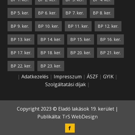
BP 5. ker.
BP 6. ker.
BP 7. ker.
BP 8. ker.
BP 9. ker.
BP 10. ker.
BP 11. ker.
BP 12. ker.
BP 13. ker.
BP 14. ker.
BP 15. ker.
BP 16. ker.
BP 17. ker.
BP 18. ker.
BP 20. ker.
BP 21. ker.
BP 22. ker.
BP 23. ker.
|
Adatkezelés
|
Impresszum
|
ÁSZF
|
GYIK
|
Szolgáltatási díjak
|
Copyright 2023 © Eladó lakások 19. kerület |
Publikálta:
TrS WebDesign