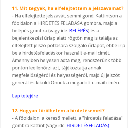
11.
Mit tegyek, ha elfelejtettem a jelszavamat?
- Ha elfelejtette jelszavát, semmi gond. Kattintson a
főoldalon a HIRDETÉS FELADÁSA gombra, majd a
belépés gombra (vagy ide:
BELÉPÉS
) és a
bejelentkezési űrlap alatt rögtön meg is találja az
elfelejtett jelszó pótlására szolgáló űrlapot, ebbe írja
be a hirdetésfeladáskor használt e-mail címét.
Amennyiben helyesen adta meg, rendszerünk több
ponton leellenőrzi azt, tájékoztatja annak
megfelelőségéről és helyességéről, majd új jelszót
generál és kiküldi Önnek a megadott e-mail címére.
Lap tetejére
12.
Hogyan törölhetem a hirdetésemet?
- A főoldalon, a kereső mellett, a "hirdetés feladása"
gombra kattint (vagy ide:
HIRDETÉSFELADÁS
)