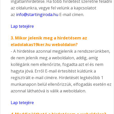
ingatlanhirdetése. Ha több hirdetést szeretne feladni
az oldalunkra, vegye fel velünk a kapcsolatot
az
info@startingiroda.hu
E-mail címen.
Lap tetejére
3.
Mikor jelenik meg a hirdetésem az
eladolakas19ker.hu weboldalon?
- A hirdetése azonnal megjelenik a rendszerünkben,
de nem jelenik meg a weboldalon, addig, amíg
kollégánk nem ellenőrizte, fogadta azt el és nem
hagyta jóvá. Erről E-mail értesítést küldünk a
regisztrált e-mail címére. Hirdetését legkésőbb 1
munkanapon belül ellenőrizzük, elfogadás esetén ez
azonnal láthatóvá is válik a weboldalon.
Lap tetejére