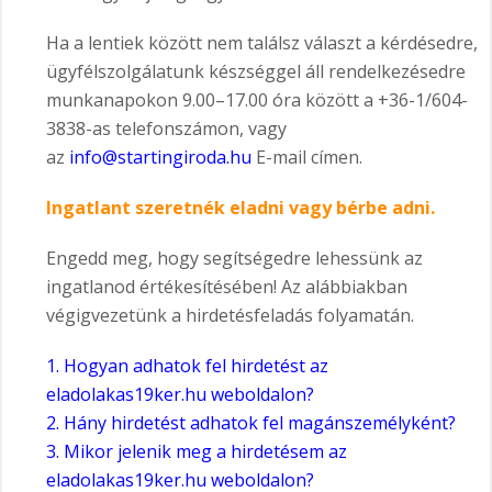
Ha a lentiek között nem találsz választ a kérdésedre,
ügyfélszolgálatunk készséggel áll rendelkezésedre
munkanapokon 9.00–17.00 óra között a +36-1/604-
3838-as telefonszámon, vagy
az
info@startingiroda.hu
E-mail címen.
Ingatlant szeretnék eladni vagy bérbe adni.
Engedd meg, hogy segítségedre lehessünk az
ingatlanod értékesítésében! Az alábbiakban
végigvezetünk a hirdetésfeladás folyamatán.
1. Hogyan adhatok fel hirdetést az
eladolakas19ker.hu weboldalon?
2. Hány hirdetést adhatok fel magánszemélyként?
3. Mikor jelenik meg a hirdetésem az
eladolakas19ker.hu weboldalon?