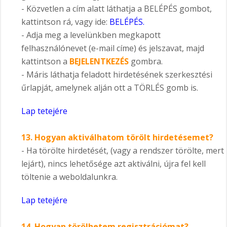
- Közvetlen a cím alatt láthatja a BELÉPÉS gombot,
kattintson rá, vagy ide:
BELÉPÉS.
- Adja meg a levelünkben megkapott
felhasználónevet (e-mail címe) és jelszavat, majd
kattintson a
BEJELENTKEZÉS
gombra.
- Máris láthatja feladott hirdetésének szerkesztési
űrlapját, amelynek alján ott a TÖRLÉS gomb is.
Lap tetejére
13.
Hogyan aktiválhatom törölt hirdetésemet?
- Ha törölte hirdetését, (vagy a rendszer törölte, mert
lejárt), nincs lehetősége azt aktiválni, újra fel kell
töltenie a weboldalunkra.
Lap tetejére
14.
Hogyan törölhetem regisztrációmat?